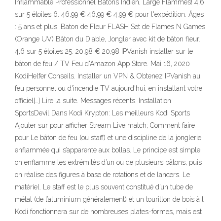
Inflammable Professionnel Bâtons Indien, Large Flammes! 4,6
sur 5 étoiles 6. 46,99 € 46,99 € 4,99 € pour l'expédition. Âges
: 5 ans et plus. Baton de Fleur FLASH Set de Flames N Games
(Orange UV) Bâton du Diable, Jongler avec kit de bâton fleur.
4,6 sur 5 étoiles 25. 20,98 € 20,98 IPVanish installer sur le
bâton de feu / TV Feu d'Amazon App Store. Mai 16, 2020
KodiHelfer Conseils. Installer un VPN & Obtenez IPVanish au
feu personnel ou d'incendie TV aujourd'hui, en installant votre
officiel[…] Lire la suite. Messages récents. Installation
SportsDevil Dans Kodi Krypton: Les meilleurs Kodi Sports
Ajouter sur pour afficher Stream Live match; Comment faire
pour Le bâton de feu (ou staff) et une discipline de la jonglerie
enflammée qui s’apparente aux bollas. Le principe est simple :
on enflamme les extrémités d’un ou de plusieurs bâtons, puis
on réalise des figures à base de rotations et de lancers. Le
matériel. Le staff est le plus souvent constitué d’un tube de
métal (de l’aluminium généralement) et un tourillon de bois à l
Kodi fonctionnera sur de nombreuses plates-formes, mais est