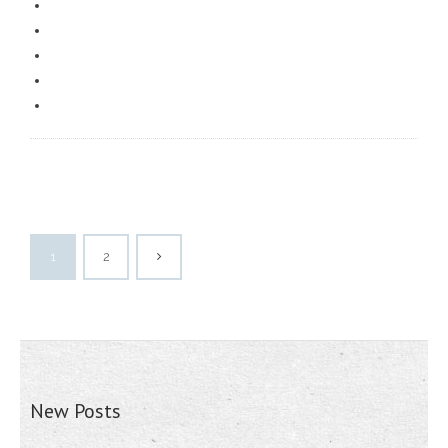
1
2
New Posts